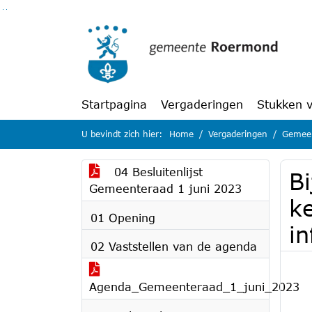
Ga naar de inhoud van deze pagina
Ga naar het zoeken
Ga naar het menu
Startpagina
Vergaderingen
Stukken 
U bevindt zich hier:
Home
Vergaderingen
Gemeen
04 Besluitenlijst
Bi
Gemeenteraad 1 juni 2023
k
01 Opening
in
02 Vaststellen van de agenda
Agenda_Gemeenteraad_1_juni_2023