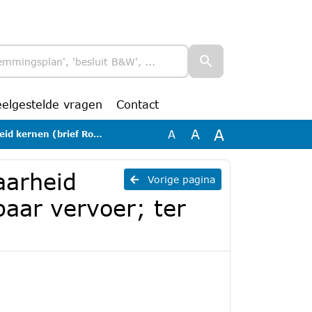
eelgestelde vragen
Contact
A
A
A
dalen openbaar vervoer; ter info)
aarheid
Vorige pagina
baar vervoer; ter