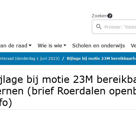
Zoeken
van de raad
Wie is wie
Scholen en onderwijs
V
teraad (donderdag 1 juni 2023)
Bijlage bij motie 23M bereikbaarheid kernen (brief Roer
jlage bij motie 23M bereikb
ernen (brief Roerdalen open
fo)