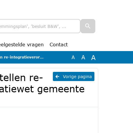
eelgestelde vragen
Contact
A
A
A
rticipatiewet gemeente Roermond 2023
ellen re-
Vorige pagina
ipatiewet gemeente