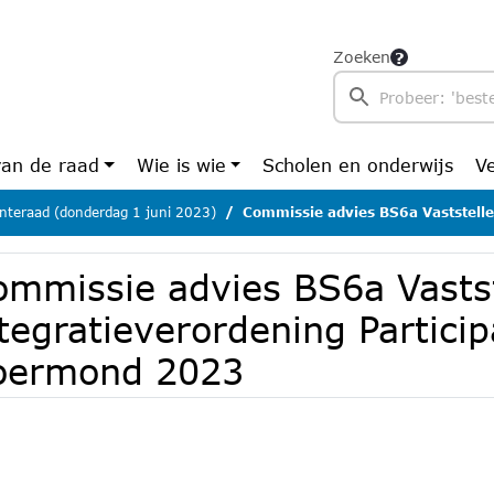
Zoeken
van de raad
Wie is wie
Scholen en onderwijs
V
teraad (donderdag 1 juni 2023)
Commissie advies BS6a Vaststellen re-integratieverordening Pa
ommissie advies BS6a Vastst
ntegratieverordening Partic
oermond 2023