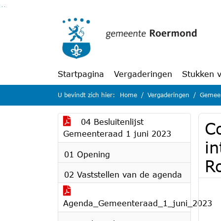
Ga naar de inhoud van deze pagina
Ga naar het zoeken
Ga naar het menu
Startpagina
Vergaderingen
Stukken 
U bevindt zich hier:
Home
Vergaderingen
Gemeen
04 Besluitenlijst
C
Gemeenteraad 1 juni 2023
i
01 Opening
R
02 Vaststellen van de agenda
Agenda_Gemeenteraad_1_juni_2023