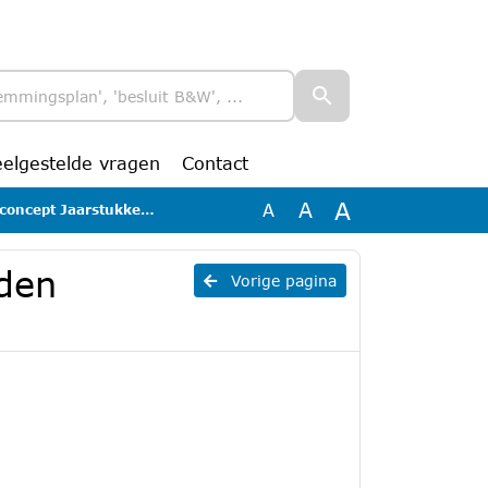
eelgestelde vragen
Contact
A
A
A
cept Jaarstukken 2022
aden
Vorige pagina