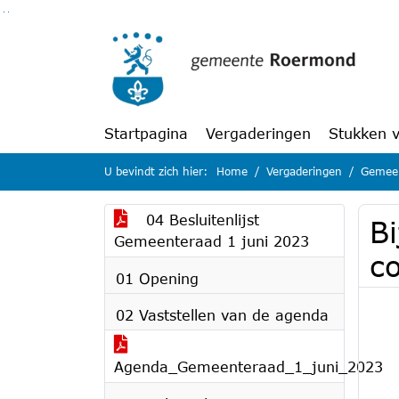
Ga naar de inhoud van deze pagina
Ga naar het zoeken
Ga naar het menu
Startpagina
Vergaderingen
Stukken 
U bevindt zich hier:
Home
Vergaderingen
Gemeen
04 Besluitenlijst
Bi
Gemeenteraad 1 juni 2023
c
01 Opening
02 Vaststellen van de agenda
Agenda_Gemeenteraad_1_juni_2023