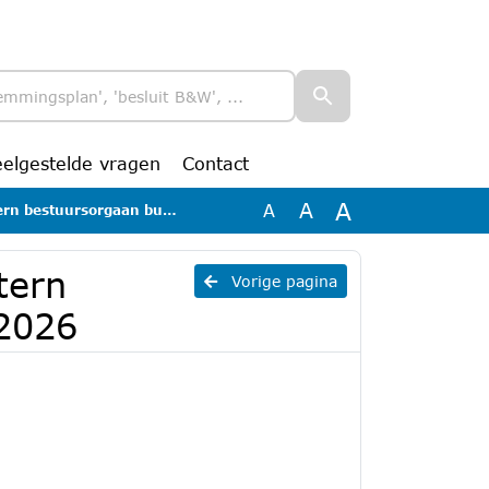
eelgestelde vragen
Contact
A
A
A
tuursorgaan burg week 4 2026
tern
Vorige pagina
2026