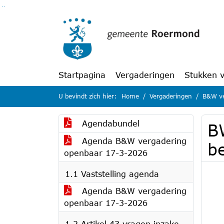
Ga naar de inhoud van deze pagina
Ga naar het zoeken
Ga naar het menu
Startpagina
Vergaderingen
Stukken 
U bevindt zich hier:
Home
Vergaderingen
B&W ve
Agendabundel
BW
Agenda B&W vergadering
b
openbaar 17-3-2026
1.1 Vaststelling agenda
Agenda B&W vergadering
openbaar 17-3-2026
1.2 Artikel 43 vragen inzake