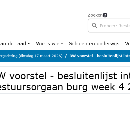
Zoeken
van de raad
Wie is wie
Scholen en onderwijs
V
rgadering (dinsdag 17 maart 2026)
BW voorstel - besluitenlijst intern bes
 voorstel - besluitenlijst in
estuursorgaan burg week 4 